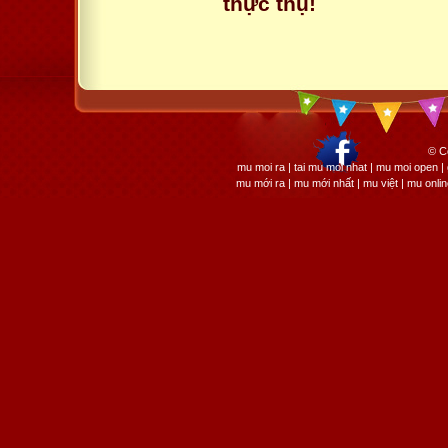
thực thụ!
© C
mu moi ra | tai mu moi nhat | mu moi open
mu mới ra | mu mới nhất | mu việt | mu onli