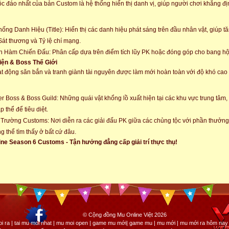
c đáo nhất của bản Custom là hệ thống hiển thị danh vị, giúp người chơi khẳng đị
hống Danh Hiệu (Title): Hiển thị các danh hiệu phát sáng trên đầu nhân vật, giúp 
Sát thương và Tỷ lệ chí mạng.
 Hàm Chiến Đấu: Phân cấp dựa trên điểm tích lũy PK hoặc đóng góp cho bang hộ
iện & Boss Thế Giới
t động săn bắn và tranh giành tài nguyên được làm mới hoàn toàn với độ khó ca
r Boss & Boss Guild: Những quái vật khổng lồ xuất hiện tại các khu vực trung tâm
p thể để tiêu diệt.
Trường Customs: Nơi diễn ra các giải đấu PK giữa các chủng tộc với phần thưởng
g thể tìm thấy ở bất cứ đâu.
ne Season 6 Customs - Tận hưởng đẳng cấp giải trí thực thụ!
© Cộng đồng Mu Online Việt 2026
i ra | tai mu moi nhat | mu moi open | game mu mới| game mu | mu mới | mu mới ra hôm nay 