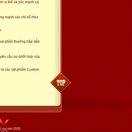
nh vị thế và sức mạnh cá
tăng mạnh các chỉ số như
i.
o và phần thưởng hấp dẫn
, yêu cầu sự phối hợp của
 là các vật phẩm Custom
| mu viet 2026