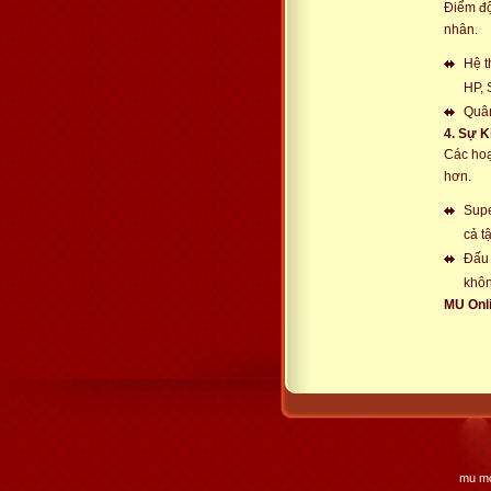
Điểm độ
nhân.
Hệ t
HP, 
Quân
4. Sự K
Các hoạ
hơn.
Supe
cả tậ
Đấu 
khôn
MU Onli
mu mo