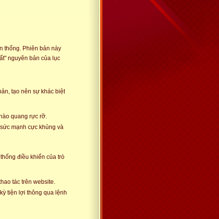
ền thống. Phiên bản này
ất" nguyên bản của lục
ản, tạo nên sự khác biệt
 hào quang rực rỡ.
ố sức mạnh cực khủng và
thống điều khiển của trò
ao tác trên website.
kỳ tiện lợi thông qua lệnh