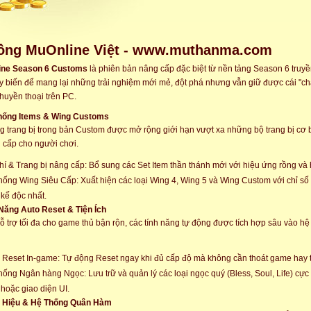
ồng MuOnline Việt - www.muthanma.com
ine Season 6 Customs
là phiên bản nâng cấp đặc biệt từ nền tảng Season 6 truy
y biến để mang lại những trải nghiệm mới mẻ, đột phá nhưng vẫn giữ được cái "ch
huyền thoại trên PC.
Thống Items & Wing Customs
g trang bị trong bản Custom được mở rộng giới hạn vượt xa những bộ trang bị cơ b
 cấp cho người chơi.
hí & Trang bị nâng cấp: Bổ sung các Set Item thần thánh mới với hiệu ứng rồng và
hống Wing Siêu Cấp: Xuất hiện các loại Wing 4, Wing 5 và Wing Custom với chỉ s
t kế độc nhất.
 Năng Auto Reset & Tiện Ích
 trợ tối đa cho game thủ bận rộn, các tính năng tự động được tích hợp sâu vào hệ 
 Reset In-game: Tự động Reset ngay khi đủ cấp độ mà không cần thoát game hay th
hống Ngân hàng Ngọc: Lưu trữ và quản lý các loại ngọc quý (Bless, Soul, Life) cực 
 hoặc giao diện UI.
h Hiệu & Hệ Thống Quân Hàm