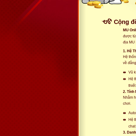
Cộng đ
MU Onl
được tù
địa MU 
1. Hệ 
Hệ thốn
về đẳng
Vũ k
Hệ t
thiế
2. Tính
Nhằm hỗ
chơi.
Auto
Hệ t
chat
3. Dan